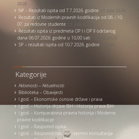
2026.
NP – Rezultati ispita od 7.7.2026. godine
13. Jula 2026.
Rezultati iz Modernih pravnih kodifikacija od 06. i 10.
07. za redovne studente
13. Jula 2026.
Rezultati ispita iz predmeta OP I i OP II održanog
dana 06.07.2026. godine u 10,00 sati
13. Jula 2026.
SP – rezultati ispita od 10.7.2026. godine
13. Jula
2026.
Kategorije
Aktivnosti – Aktuelnosti
Biblioteka – Obavijesti
I god. – Ekonomske osnove države i prava
I god. – Historija drzave BiH i Historija prava BiH
I god. – Komparativna pravna historija i Moderne
pravne kodifikacije
I god. – Raspored ispita
I god. – Raspored nastave i termini konsultacija