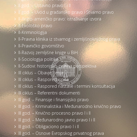
II god. – Ustavno pravo I i II
II god. – Uvod u građansko pravo i Stvarno pravo
II-Anglo-američko pravo: istraživanje izvora
II-Ekološko pravo
II-Kriminologija
II-Pravna klinika iz stvarnog i zemljišnoknjižnog prava
II-Pravničko govorništvo
II-Razvoj zemljišne knjige u BiH
II-Sociologija politike
II-Sudovi: historijsko-pravna perspektiva
III ciklus – Obavještenja
III ciklus – Raspored ispita
III ciklus – Raspored nastave i termini konsultacija
III ciklus – Referentni dokumenti
III god. – Finansije i finansijsko pravo
III god. – Kriminalistika i Međunarodno krivično pravo
III god. – Krivično procesno pravo I i II
III god. – Međunarodno javno pravo I i II
III god. – Obligaciono pravo I i II
III god. – Osnove Evropskog privatnog prava