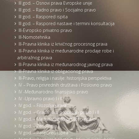
III god. – Osnovi prava Evropske unije
III god. – Radno pravo i Socijalno pravo
III god. – Raspored ispita
III god. – Raspored nastave i termini konsultacija
III-Evropsko privatno pravo
III-Nomotehnika
III-Pravna klinika iz krivičnog procesnog prava
III-Pravna klinika iz međunarodne prodaje robe i
arbitražnog prava
III-Pravna klinika iz međunarodnog javnog prava
III-Pravna klinika iz obligacionog prava
III-Pravo, religija i nasilje: historijska perspektiva
IV – Pravo privrednih društava i Poslovno pravo
IV -Međunarodno finansijsko pravo
IV -Upravno pravo I i II
IV god. – Filozofija prava
IV god. – Građansko procesno pravo I i II
IV god. – Međunarodno privatno pravo
IV god. – Penologija
IV god. – Raspored ispita