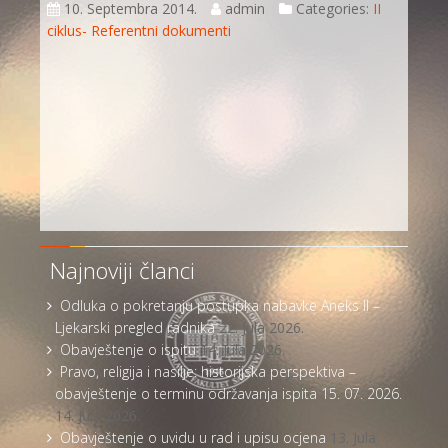
10. Septembra 2014.
admin
Categories:
II
ciklus- Referentni dokumenti
Najnoviji članci
Odluka o pokretanju postupka nabavke Aneks II –
Ljekarski pregled radnika
22. Jula 2026.
Obavještenje o ispitu
14. Jula 2026.
Pravo, religija i nasilje: historijska perspektiva –
obavještenje o terminu održavanja ispita 15. 07. 2026.
14. Jula 2026.
Obavještenje o uvidu u rad i upisu ocjena
13. Jula