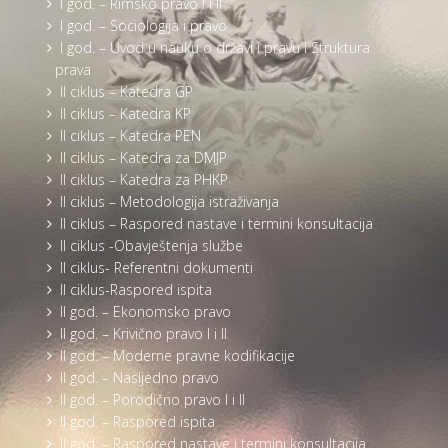
I god. – Rimsko pravo I i II
I god. – Sociologija i pravo
I god. – Uvod u nauku o državi i pravu i Struktura
prava
II ciklus – Katedra GP
II ciklus – Katedra KP
II ciklus – Katedra PEN
II ciklus – Katedra za DMJP
II ciklus – Katedra za PHKP
II ciklus – Metodologija istraživanja
II ciklus – Raspored nastave i termini konsultacija
II ciklus -Obavještenja službe
II ciklus- Referentni dokumenti
II ciklus-Raspored ispita
II god. – Ekonomsko pravo
II god. – Krivično pravo I i II
II god. – Moderne pravne kodifikacije
II god. – Nasljedno pravo
II god. – Porodično pravo I i II
II god. – Raspored ispita
II god. – Raspored nastave i termini konsultacija