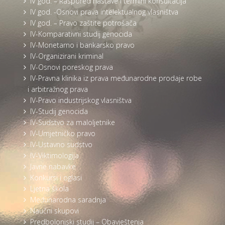
IV god. – Raspored nastave i termini konsultacija
IV god. -Osnovi prava intelektualnog vlasništva
IV god. – Pravo zaštite potrošača
IV-Komparativni studij genocida
IV-Monetarno i bankarsko pravo
IV-Organizirani kriminal
IV-Osnovi poreskog prava
IV-Pravna klinika iz prava međunarodne prodaje robe
i arbitražnog prava
IV-Pravo industrijskog vlasništva
IV-Studij genocida
IV-Sudstvo za maloljetnike
IV-Umjetničko pravo
IV-Ustavno sudstvo
IV-Viktimologija
Javne nabavke
Konkursi i oglasi
Ljetna škola
Međunarodna saradnja
Naučni skupovi
Predbolonjski studij – Obavještenja