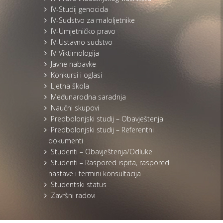
IV-Studij genocida
IV-Sudstvo za maloljetnike
IV-Umjetničko pravo
IV-Ustavno sudstvo
IV-Viktimologija
Javne nabavke
Konkursi i oglasi
Ljetna škola
Međunarodna saradnja
Naučni skupovi
Predbolonjski studij – Obavještenja
Predbolonjski studij – Referentni
dokumenti
Studenti – Obavještenja/Odluke
Studenti – Raspored ispita, raspored
nastave i termini konsultacija
Studentski status
Završni radovi