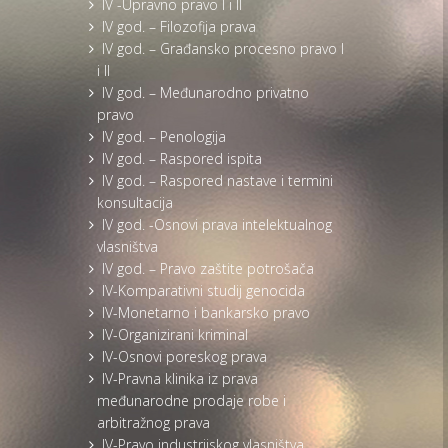
IV -Upravno pravo I i II
IV god. – Filozofija prava
IV god. – Građansko procesno pravo I
i II
IV god. – Međunarodno privatno
pravo
IV god. – Penologija
IV god. – Raspored ispita
IV god. – Raspored nastave i termini
konsultacija
IV god. -Osnovi prava intelektualnog
vlasništva
IV god. – Pravo zaštite potrošača
IV-Komparativni studij genocida
IV-Monetarno i bankarsko pravo
IV-Organizirani kriminal
IV-Osnovi poreskog prava
IV-Pravna klinika iz prava
međunarodne prodaje robe i
arbitražnog prava
IV-Pravo industrijskog vlasništva