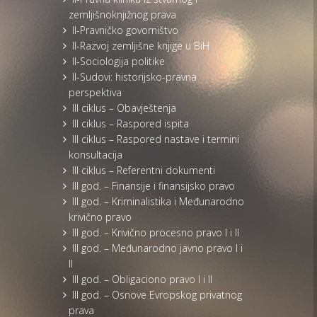
zemljišnoknjižnog prava
II-Pravničko govorništvo
II-Razvoj zemljišne knjige u BiH
II-Sociologija politike
II-Sudovi: historijsko-pravna
perspektiva
III ciklus – Obavještenja
III ciklus – Raspored ispita
III ciklus – Raspored nastave i termini
konsultacija
III ciklus – Referentni dokumenti
III god. – Finansije i finansijsko pravo
III god. – Kriminalistika i Međunarodno
krivično pravo
III god. – Krivično procesno pravo I i II
III god. – Međunarodno javno pravo I i
II
III god. – Obligaciono pravo I i II
III god. – Osnove Evropskog privatnog
prava