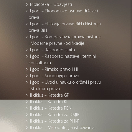
Biblioteka – Obavijesti
I god. – Ekonomske osnove države i
prava
I god. – Historija drzave BiH i Historija
prava BiH
I god. – Komparativna pravna historija
i Moderne pravne kodifikacije
I god. – Raspored ispita
I god. – Raspored nastave i termini
konsultacija
I god. – Rimsko pravo I i II
I god. – Sociologija i pravo
I god. – Uvod u nauku o državi i pravu
i Struktura prava
II ciklus – Katedra GP
II ciklus – Katedra KP
II ciklus – Katedra PEN
II ciklus – Katedra za DMJP
II ciklus – Katedra za PHKP
II ciklus – Metodologija istraživanja