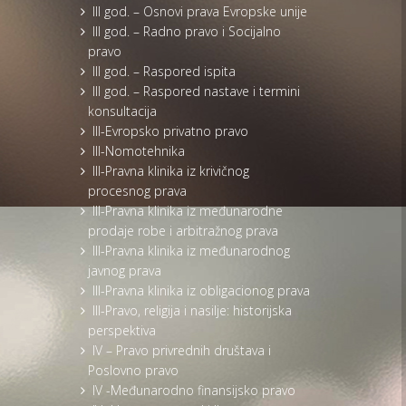
III god. – Osnovi prava Evropske unije
III god. – Radno pravo i Socijalno
pravo
III god. – Raspored ispita
III god. – Raspored nastave i termini
konsultacija
III-Evropsko privatno pravo
III-Nomotehnika
III-Pravna klinika iz krivičnog
procesnog prava
III-Pravna klinika iz međunarodne
prodaje robe i arbitražnog prava
III-Pravna klinika iz međunarodnog
javnog prava
III-Pravna klinika iz obligacionog prava
III-Pravo, religija i nasilje: historijska
perspektiva
IV – Pravo privrednih društava i
Poslovno pravo
IV -Međunarodno finansijsko pravo