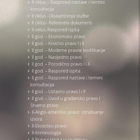
II ciklus – Raspored nastave i termini
konsultacija
II ciklus -Obavještenja službe
II ciklus- Referentni dokumenti
II ciklus-Raspored ispita
II god. – Ekonomsko pravo
II god. – Krivično pravo I i II
II god. – Moderne pravne kodifikacije
II god. – Nasljedno pravo
II god. – Porodično pravo I i II
II god. – Raspored ispita
II god. – Raspored nastave i termini
konsultacija
II god. – Ustavno pravo I i II
II god. – Uvod u građansko pravo i
Stvarno pravo
II-Anglo-američko pravo: istraživanje
izvora
II-Ekološko pravo
II-Kriminologija
II-Pravna klinika iz stvarnog i