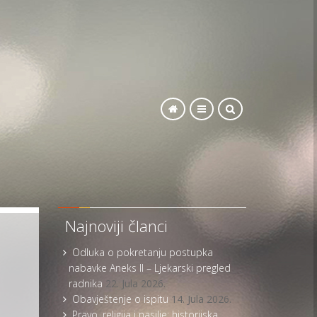
SEARCH
Najnoviji članci
Odluka o pokretanju postupka
nabavke Aneks II – Ljekarski pregled
radnika
22. Jula 2026.
Obavještenje o ispitu
14. Jula 2026.
Pravo, religija i nasilje: historijska