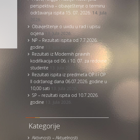
perspektiva – obavještenje o terminu
održavanja ispita 15. 07. 2026.
14. Jula
2026.
Obavještenje o uvidu u rad i upisu
ocjena
13. Jula 2026.
NP – Rezultati ispita od 7.7.2026.
godine
13. Jula 2026.
Rezultati iz Modernih pravnih
kodifikacija od 06. i 10. 07. za redovne
studente
13. Jula 2026.
Rezultati ispita iz predmeta OP I i OP
II održanog dana 06.07.2026. godine u
10,00 sati
13. Jula 2026.
SP – rezultati ispita od 10.7.2026.
godine
13. Jula 2026.
Kategorije
Aktivnosti – Aktuelnosti