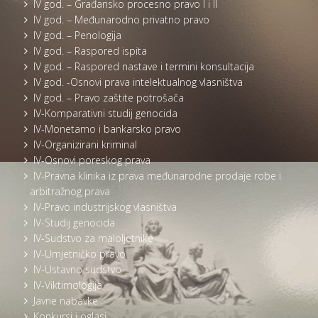
IV god. – Građansko procesno pravo I i II
IV god. – Međunarodno privatno pravo
IV god. – Penologija
IV god. – Raspored ispita
IV god. – Raspored nastave i termini konsultacija
IV god. -Osnovi prava intelektualnog vlasništva
IV god. – Pravo zaštite potrošača
IV-Komparativni studij genocida
IV-Monetarno i bankarsko pravo
IV-Organizirani kriminal
IV-Osnovi poreskog prava
IV-Pravna klinika iz prava međunarodne prodaje robe i
arbitražnog prava
IV-Pravo industrijskog vlasništva
IV-Studij genocida
IV-Sudstvo za maloljetnike
IV-Umjetničko pravo
IV-Ustavno sudstvo
IV-Viktimologija
Javne nabavke
Konkursi i oglasi