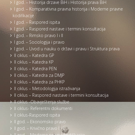
I god. – Historija drzave BiH i Historija prava BiH
I god. – Komparativna pravna historija i Moderne pravne
kodifikacije
I god. – Raspored ispita
I god. – Raspored nastave i termini konsultacija
I god. – Rimsko pravo I i II
I god. – Sociologija i pravo
I god. – Uvod u nauku o državi i pravu i Struktura prava
II ciklus – Katedra GP
II ciklus – Katedra KP
II ciklus – Katedra PEN
II ciklus – Katedra za DMJP
II ciklus – Katedra za PHKP
II ciklus – Metodologija istraživanja
II ciklus – Raspored nastave i termini konsultacija
II ciklus -Obavještenja službe
II ciklus- Referentni dokumenti
II ciklus-Raspored ispita
II god. – Ekonomsko pravo
II god. – Krivično pravo I i II
II god. – Moderne pravne kodifikacije