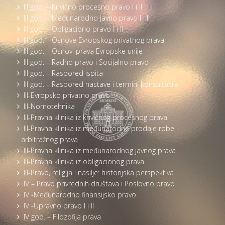
III god. – Krivično procesno pravo I i II
III god. – Međunarodno javno pravo I i II
III god. – Obligaciono pravo I i II
III god. – Osnove Evropskog privatnog prava
III god. – Osnovi prava Evropske unije
III god. – Radno pravo i Socijalno pravo
III god. – Raspored ispita
III god. – Raspored nastave i termini konsultacija
III-Evropsko privatno pravo
III-Nomotehnika
III-Pravna klinika iz krivičnog procesnog prava
III-Pravna klinika iz međunarodne prodaje robe i
arbitražnog prava
III-Pravna klinika iz međunarodnog javnog prava
III-Pravna klinika iz obligacionog prava
III-Pravo, religija i nasilje: historijska perspektiva
IV – Pravo privrednih društava i Poslovno pravo
IV -Međunarodno finansijsko pravo
IV -Upravno pravo I i II
IV god. – Filozofija prava