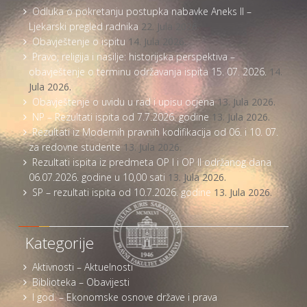
Odluka o pokretanju postupka nabavke Aneks II –
Ljekarski pregled radnika
22. Jula 2026.
Obavještenje o ispitu
14. Jula 2026.
Pravo, religija i nasilje: historijska perspektiva –
obavještenje o terminu održavanja ispita 15. 07. 2026.
14.
Jula 2026.
Obavještenje o uvidu u rad i upisu ocjena
13. Jula 2026.
NP – Rezultati ispita od 7.7.2026. godine
13. Jula 2026.
Rezultati iz Modernih pravnih kodifikacija od 06. i 10. 07.
za redovne studente
13. Jula 2026.
Rezultati ispita iz predmeta OP I i OP II održanog dana
06.07.2026. godine u 10,00 sati
13. Jula 2026.
SP – rezultati ispita od 10.7.2026. godine
13. Jula 2026.
Kategorije
Aktivnosti – Aktuelnosti
Biblioteka – Obavijesti
I god. – Ekonomske osnove države i prava