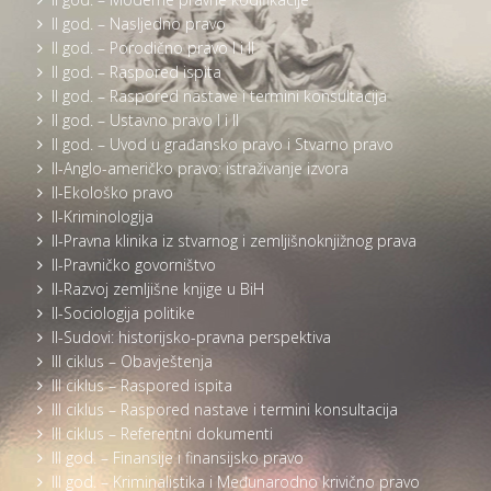
II god. – Nasljedno pravo
II god. – Porodično pravo I i II
II god. – Raspored ispita
II god. – Raspored nastave i termini konsultacija
II god. – Ustavno pravo I i II
II god. – Uvod u građansko pravo i Stvarno pravo
II-Anglo-američko pravo: istraživanje izvora
II-Ekološko pravo
II-Kriminologija
II-Pravna klinika iz stvarnog i zemljišnoknjižnog prava
II-Pravničko govorništvo
II-Razvoj zemljišne knjige u BiH
II-Sociologija politike
II-Sudovi: historijsko-pravna perspektiva
III ciklus – Obavještenja
III ciklus – Raspored ispita
III ciklus – Raspored nastave i termini konsultacija
III ciklus – Referentni dokumenti
III god. – Finansije i finansijsko pravo
III god. – Kriminalistika i Međunarodno krivično pravo