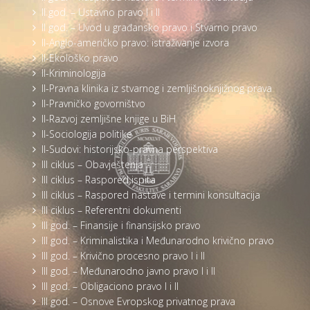
II god. – Ustavno pravo I i II
II god. – Uvod u građansko pravo i Stvarno pravo
II-Anglo-američko pravo: istraživanje izvora
II-Ekološko pravo
II-Kriminologija
II-Pravna klinika iz stvarnog i zemljišnoknjižnog prava
II-Pravničko govorništvo
II-Razvoj zemljišne knjige u BiH
II-Sociologija politike
II-Sudovi: historijsko-pravna perspektiva
III ciklus – Obavještenja
III ciklus – Raspored ispita
III ciklus – Raspored nastave i termini konsultacija
III ciklus – Referentni dokumenti
III god. – Finansije i finansijsko pravo
III god. – Kriminalistika i Međunarodno krivično pravo
III god. – Krivično procesno pravo I i II
III god. – Međunarodno javno pravo I i II
III god. – Obligaciono pravo I i II
III god. – Osnove Evropskog privatnog prava