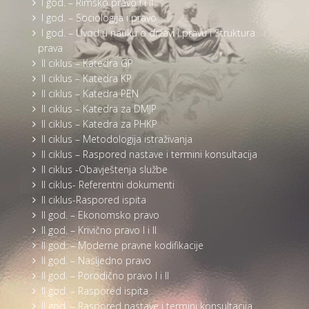
I god. – Rimsko pravo I i II
I god. – Sociologija i pravo
I god. – Uvod u nauku o državi i pravu i Struktura
prava
II ciklus – Katedra GP
II ciklus – Katedra KP
II ciklus – Katedra PEN
II ciklus – Katedra za DMJP
II ciklus – Katedra za PHKP
II ciklus – Metodologija istraživanja
II ciklus – Raspored nastave i termini konsultacija
II ciklus -Obavještenja službe
II ciklus- Referentni dokumenti
II ciklus-Raspored ispita
II god. – Ekonomsko pravo
II god. – Krivično pravo I i II
II god. – Moderne pravne kodifikacije
II god. – Nasljedno pravo
II god. – Porodično pravo I i II
II god. – Raspored ispita
II god. – Raspored nastave i termini konsultacija