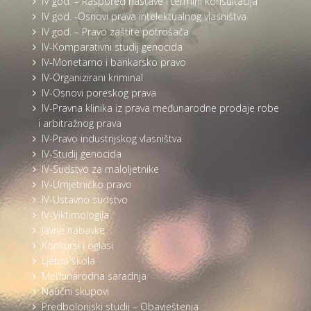
IV god. – Raspored nastave i termini konsultacija
IV god. -Osnovi prava intelektualnog vlasništva
IV god. – Pravo zaštite potrošača
IV-Komparativni studij genocida
IV-Monetarno i bankarsko pravo
IV-Organizirani kriminal
IV-Osnovi poreskog prava
IV-Pravna klinika iz prava međunarodne prodaje robe
i arbitražnog prava
IV-Pravo industrijskog vlasništva
IV-Studij genocida
IV-Sudstvo za maloljetnike
IV-Umjetničko pravo
IV-Ustavno sudstvo
IV-Viktimologija
Javne nabavke
Konkursi i oglasi
Ljetna škola
Međunarodna saradnja
Naučni skupovi
Predbolonjski studij – Obavještenja