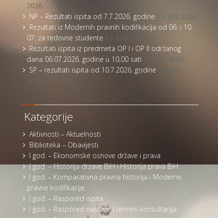
2026.
NP – Rezultati ispita od 7.7.2026. godine
13. Jula 2026.
Rezultati iz Modernih pravnih kodifikacija od 06. i 10.
07. za redovne studente
13. Jula 2026.
Rezultati ispita iz predmeta OP I i OP II održanog
dana 06.07.2026. godine u 10,00 sati
13. Jula 2026.
SP – rezultati ispita od 10.7.2026. godine
13. Jula
2026.
Kategorije
Aktivnosti – Aktuelnosti
Biblioteka – Obavijesti
I god. – Ekonomske osnove države i prava
I god. – Historija drzave BiH i Historija prava BiH
I god. – Komparativna pravna historija i Moderne
pravne kodifikacije
I god. – Raspored ispita
I god. – Raspored nastave i termini konsultacija