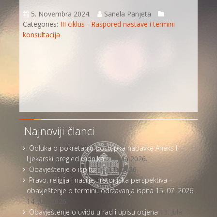
5. Novembra 2024.
Sanela Panjeta
Categories:
III ciklus - Raspored nastave i termini
konsultacija
Najnoviji članci
Odluka o pokretanju postupka nabavke Aneks II –
Ljekarski pregled radnika
22. Jula 2026.
Obavještenje o ispitu
14. Jula 2026.
Pravo, religija i nasilje: historijska perspektiva –
obavještenje o terminu održavanja ispita 15. 07. 2026.
14. Jula 2026.
Obavještenje o uvidu u rad i upisu ocjena
13. Jula