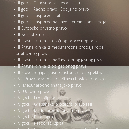
III god. – Osnovi prava Evropske unije
III god. – Radno pravo i Socijalno pravo
III god. – Raspored ispita
III god. – Raspored nastave i termini konsultacija
III-Evropsko privatno pravo
III-Nomotehnika
III-Pravna klinika iz krivičnog procesnog prava
III-Pravna klinika iz međunarodne prodaje robe i
arbitražnog prava
III-Pravna klinika iz međunarodnog javnog prava
III-Pravna klinika iz obligacionog prava
III-Pravo, religija i nasilje: historijska perspektiva
IV – Pravo privrednih društava i Poslovno pravo
IV -Međunarodno finansijsko pravo
IV -Upravno pravo I i II
IV god. – Filozofija prava
IV god. – Građansko procesno pravo I i II
IV god. – Međunarodno privatno pravo
IV god. – Penologija
IV god. – Raspored ispita