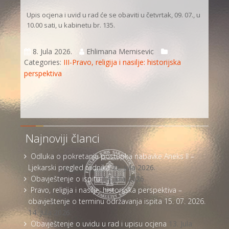
Upis ocjena i uvid u rad će se obaviti u četvrtak, 09. 07., u
10.00 sati, u kabinetu br. 135.
8. Jula 2026.
Ehlimana Memisevic
Categories:
III-Pravo, religija i nasilje: historijska
perspektiva
Najnoviji članci
Odluka o pokretanju postupka nabavke Aneks II –
Ljekarski pregled radnika
22. Jula 2026.
Obavještenje o ispitu
14. Jula 2026.
Pravo, religija i nasilje: historijska perspektiva –
obavještenje o terminu održavanja ispita 15. 07. 2026.
14. Jula 2026.
Obavještenje o uvidu u rad i upisu ocjena
13. Jula