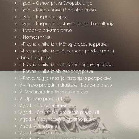
III god. – Osnovi prava Evropske unije
III god. – Radno pravo i Socijalno pravo
III god. – Raspored ispita
III god. – Raspored nastave i termini konsultacija
III-Evropsko privatno pravo
III-Nomotehnika
III-Pravna klinika iz krivičnog procesnog prava
III-Pravna klinika iz međunarodne prodaje robe i
arbitražnog prava
III-Pravna klinika iz međunarodnog javnog prava
III-Pravna klinika iz obligacionog prava
III-Pravo, religija i nasilje: historijska perspektiva
IV – Pravo privrednih društava i Poslovno pravo
IV -Međunarodno finansijsko pravo
IV -Upravno pravo I i II
IV god. – Filozofija prava
IV god. – Građansko procesno pravo I i II
IV god. – Međunarodno privatno pravo
IV god. – Penologija
IV god. – Raspored ispita