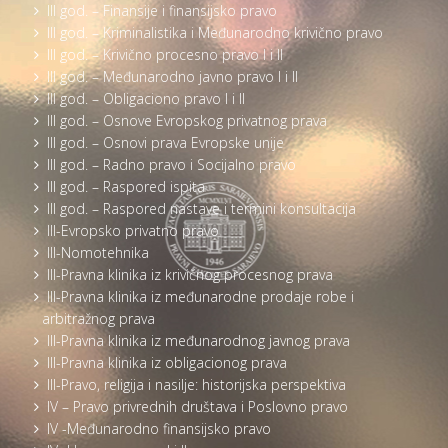
III god. – Finansije i finansijsko pravo
III god. – Kriminalistika i Međunarodno krivično pravo
III god. – Krivično procesno pravo I i II
III god. – Međunarodno javno pravo I i II
III god. – Obligaciono pravo I i II
III god. – Osnove Evropskog privatnog prava
III god. – Osnovi prava Evropske unije
III god. – Radno pravo i Socijalno pravo
III god. – Raspored ispita
III god. – Raspored nastave i termini konsultacija
III-Evropsko privatno pravo
III-Nomotehnika
III-Pravna klinika iz krivičnog procesnog prava
III-Pravna klinika iz međunarodne prodaje robe i
arbitražnog prava
III-Pravna klinika iz međunarodnog javnog prava
III-Pravna klinika iz obligacionog prava
III-Pravo, religija i nasilje: historijska perspektiva
IV – Pravo privrednih društava i Poslovno pravo
IV -Međunarodno finansijsko pravo