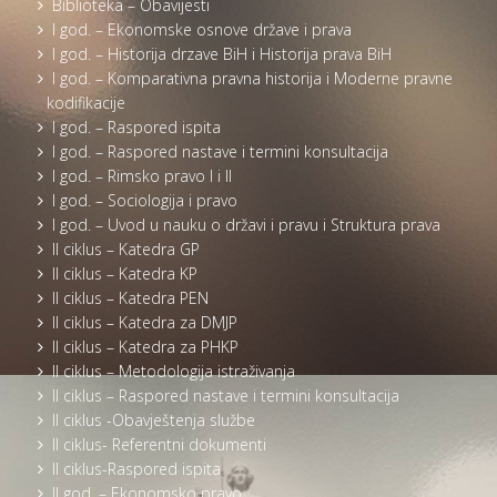
Biblioteka – Obavijesti
I god. – Ekonomske osnove države i prava
I god. – Historija drzave BiH i Historija prava BiH
I god. – Komparativna pravna historija i Moderne pravne
kodifikacije
I god. – Raspored ispita
I god. – Raspored nastave i termini konsultacija
I god. – Rimsko pravo I i II
I god. – Sociologija i pravo
I god. – Uvod u nauku o državi i pravu i Struktura prava
II ciklus – Katedra GP
II ciklus – Katedra KP
II ciklus – Katedra PEN
II ciklus – Katedra za DMJP
II ciklus – Katedra za PHKP
II ciklus – Metodologija istraživanja
II ciklus – Raspored nastave i termini konsultacija
II ciklus -Obavještenja službe
II ciklus- Referentni dokumenti
II ciklus-Raspored ispita
II god. – Ekonomsko pravo