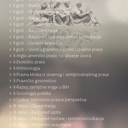
II god. – Krivično pravo I i II
II god. – Moderne pravne kodifikacije
II god. – Nasljedno pravo
II god. – Porodično pravo I i II
II god. – Raspored ispita
II god. – Raspored nastave i termini konsultacija
II god. – Ustavno pravo I i II
II god. – Uvod u građansko pravo i Stvarno pravo
II-Anglo-američko pravo: istraživanje izvora
II-Ekološko pravo
II-Kriminologija
II-Pravna klinika iz stvarnog i zemljišnoknjižnog prava
II-Pravničko govorništvo
II-Razvoj zemljišne knjige u BiH
II-Sociologija politike
II-Sudovi: historijsko-pravna perspektiva
III ciklus – Obavještenja
III ciklus – Raspored ispita
III ciklus – Raspored nastave i termini konsultacija
III ciklus – Referentni dokumenti