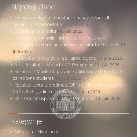
Najnoviji članci
Odluka o pokretanju postupka nabavke Aneks II –
Ljekarski pregled radnika
22. Jula 2026.
Obavještenje o ispitu
14. Jula 2026.
Pravo, religija i nasilje: historijska perspektiva –
obavještenje o terminu održavanja ispita 15. 07. 2026.
14.
Jula 2026.
Obavještenje o uvidu u rad i upisu ocjena
13. Jula 2026.
NP – Rezultati ispita od 7.7.2026. godine
13. Jula 2026.
Rezultati iz Modernih pravnih kodifikacija od 06. i 10. 07.
za redovne studente
13. Jula 2026.
Rezultati ispita iz predmeta OP I i OP II održanog dana
06.07.2026. godine u 10,00 sati
13. Jula 2026.
SP – rezultati ispita od 10.7.2026. godine
13. Jula 2026.
Kategorije
Aktivnosti – Aktuelnosti