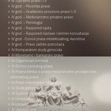
IV -Upravno pravo I i II
IV god. – Filozofija prava
IV god. – Građansko procesno pravo I i II
IV god. – Međunarodno privatno pravo
IV god. – Penologija
IV god. – Raspored ispita
IV god. – Raspored nastave i termini konsultacija
IV god. -Osnovi prava intelektualnog vlasništva
IV god. – Pravo zaštite potrošača
IV-Komparativni studij genocida
IV-Monetarno i bankarsko pravo
IV-Organizirani kriminal
IV-Osnovi poreskog prava
IV-Pravna klinika iz prava međunarodne prodaje robe i
arbitražnog prava
IV-Pravo industrijskog vlasništva
IV-Studij genocida
IV-Sudstvo za maloljetnike
IV-Umjetničko pravo
IV-Ustavno sudstvo
IV-Viktimologija