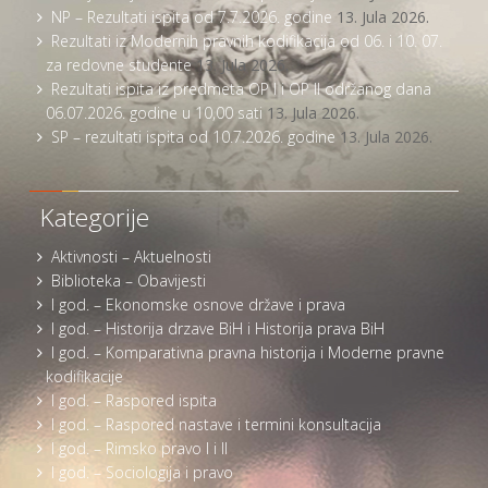
NP – Rezultati ispita od 7.7.2026. godine
13. Jula 2026.
Rezultati iz Modernih pravnih kodifikacija od 06. i 10. 07.
za redovne studente
13. Jula 2026.
Rezultati ispita iz predmeta OP I i OP II održanog dana
06.07.2026. godine u 10,00 sati
13. Jula 2026.
SP – rezultati ispita od 10.7.2026. godine
13. Jula 2026.
Kategorije
Aktivnosti – Aktuelnosti
Biblioteka – Obavijesti
I god. – Ekonomske osnove države i prava
I god. – Historija drzave BiH i Historija prava BiH
I god. – Komparativna pravna historija i Moderne pravne
kodifikacije
I god. – Raspored ispita
I god. – Raspored nastave i termini konsultacija
I god. – Rimsko pravo I i II
I god. – Sociologija i pravo