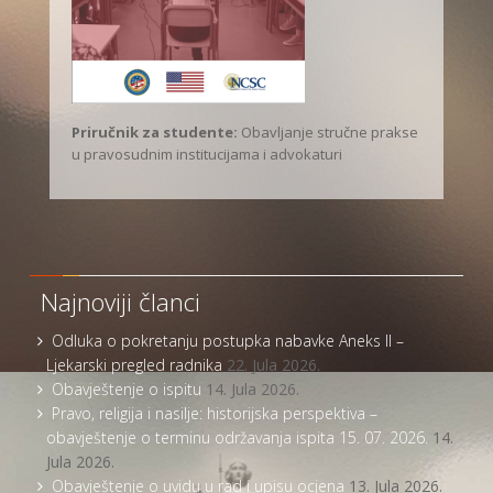
Priručnik za studente:
Obavljanje stručne prakse
u pravosudnim institucijama i advokaturi
Najnoviji članci
Odluka o pokretanju postupka nabavke Aneks II –
Ljekarski pregled radnika
22. Jula 2026.
Obavještenje o ispitu
14. Jula 2026.
Pravo, religija i nasilje: historijska perspektiva –
obavještenje o terminu održavanja ispita 15. 07. 2026.
14.
Jula 2026.
Obavještenje o uvidu u rad i upisu ocjena
13. Jula 2026.