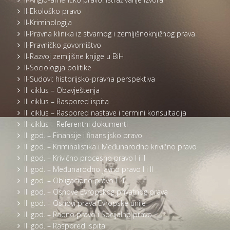
II-Ekološko pravo
II-Kriminologija
II-Pravna klinika iz stvarnog i zemljišnoknjižnog prava
II-Pravničko govorništvo
II-Razvoj zemljišne knjige u BiH
II-Sociologija politike
II-Sudovi: historijsko-pravna perspektiva
III ciklus – Obavještenja
III ciklus – Raspored ispita
III ciklus – Raspored nastave i termini konsultacija
III ciklus – Referentni dokumenti
III god. – Finansije i finansijsko pravo
III god. – Kriminalistika i Međunarodno krivično pravo
III god. – Krivično procesno pravo I i II
III god. – Međunarodno javno pravo I i II
III god. – Obligaciono pravo I i II
III god. – Osnove Evropskog privatnog prava
III god. – Osnovi prava Evropske unije
III god. – Radno pravo i Socijalno pravo
III god. – Raspored ispita