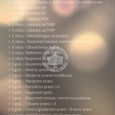
I god. – Uvod u nauku o državi i pravu i Struktura prava
II ciklus – Katedra GP
II ciklus – Katedra KP
II ciklus – Katedra PEN
II ciklus – Katedra za DMJP
II ciklus – Katedra za PHKP
II ciklus – Metodologija istraživanja
II ciklus – Raspored nastave i termini konsultacija
II ciklus -Obavještenja službe
II ciklus- Referentni dokumenti
II ciklus-Raspored ispita
II god. – Ekonomsko pravo
II god. – Krivično pravo I i II
II god. – Moderne pravne kodifikacije
II god. – Nasljedno pravo
II god. – Porodično pravo I i II
II god. – Raspored ispita
II god. – Raspored nastave i termini konsultacija
II god. – Ustavno pravo I i II
II god. – Uvod u građansko pravo i Stvarno pravo
II-Anglo-američko pravo: istraživanje izvora