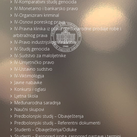
IV-Komparativni studij genocida
IV-Monetarno i bankarsko pravo
IV-Organizirani kriminal
IV-Osnovi poreskog prava
IV-Pravna klinika iz prava međunarodne prodaje robe i
arbitražnog prava
IV-Pravo industrijskog vlasništva
IV-Studij genocida
IV-Sudstvo za maloljetnike
IV-Umjetničko pravo
IV-Ustavno sudstvo
IV-Viktimologija
Javne nabavke
Konkursi i oglasi
Ljetna škola
Međunarodna saradnja
Naučni skupovi
Predbolonjski studij – Obavještenja
Predbolonjski studij – Referentni dokumenti
Studenti – Obavještenja/Odluke
Studenti – Raspored ispita, raspored nastave i termini