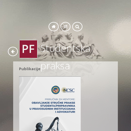
SEARCH
Studentska
praksa
Publikacije