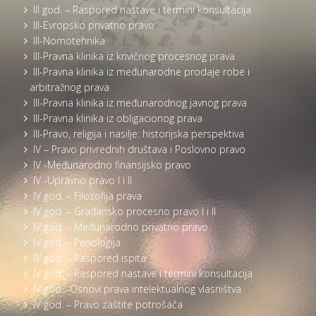
III god. – Raspored nastave i termini konsultacija
III-Evropsko privatno pravo
III-Nomotehnika
III-Pravna klinika iz krivičnog procesnog prava
III-Pravna klinika iz međunarodne prodaje robe i
arbitražnog prava
III-Pravna klinika iz međunarodnog javnog prava
III-Pravna klinika iz obligacionog prava
III-Pravo, religija i nasilje: historijska perspektiva
IV – Pravo privrednih društava i Poslovno pravo
IV -Međunarodno finansijsko pravo
IV -Upravno pravo I i II
IV god. – Filozofija prava
IV god. – Građansko procesno pravo I i II
IV god. – Međunarodno privatno pravo
IV god. – Penologija
IV god. – Raspored ispita
IV god. – Raspored nastave i termini konsultacija
IV god. -Osnovi prava intelektualnog vlasništva
IV god. – Pravo zaštite potrošača